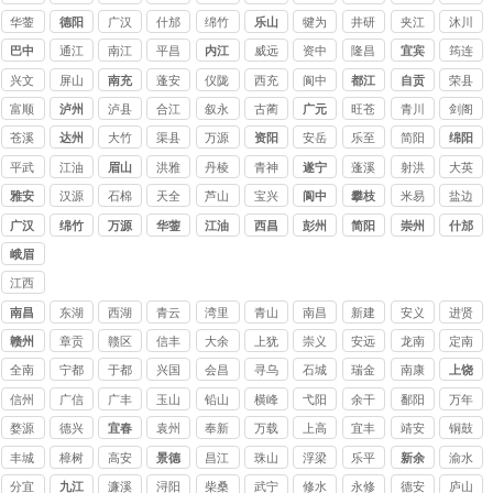
公司
堰
华蓥
德阳
广汉
什邡
绵竹
乐山
犍为
井研
夹江
沐川
巴中
通江
南江
平昌
内江
威远
资中
隆昌
宜宾
筠连
兴文
屏山
南充
蓬安
仪陇
西充
阆中
都江
自贡
荣县
堰
富顺
泸州
泸县
合江
叙永
古蔺
广元
旺苍
青川
剑阁
苍溪
达州
大竹
渠县
万源
资阳
安岳
乐至
简阳
绵阳
平武
江油
眉山
洪雅
丹棱
青神
遂宁
蓬溪
射洪
大英
雅安
汉源
石棉
天全
芦山
宝兴
阆中
攀枝
米易
盐边
花
广汉
绵竹
万源
华蓥
江油
西昌
彭州
简阳
崇州
什邡
峨眉
山
江西
讨债
南昌
东湖
西湖
青云
湾里
青山
南昌
新建
安义
进贤
公司
赣州
章贡
赣区
信丰
大余
上犹
崇义
安远
龙南
定南
全南
宁都
于都
兴国
会昌
寻乌
石城
瑞金
南康
上饶
信州
广信
广丰
玉山
铅山
横峰
弋阳
余干
鄱阳
万年
婺源
德兴
宜春
袁州
奉新
万载
上高
宜丰
靖安
铜鼓
丰城
樟树
高安
景德
昌江
珠山
浮梁
乐平
新余
渝水
镇
分宜
九江
濂溪
浔阳
柴桑
武宁
修水
永修
德安
庐山