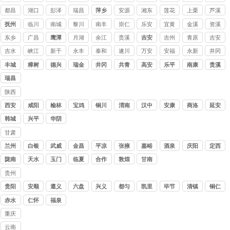
都昌
湖口
彭泽
瑞昌
萍乡
安源
湘东
莲花
上栗
芦溪
抚州
临川
南城
黎川
南丰
崇仁
乐安
宜黄
金溪
资溪
东乡
广昌
鹰潭
月湖
余江
贵溪
吉安
吉州
青原
吉安
吉水
峡江
新干
永丰
泰和
遂川
万安
安福
永新
井冈
山
丰城
樟树
德兴
瑞金
井冈
共青
高安
乐平
南康
贵溪
山
城
瑞昌
陕西
讨债
西安
咸阳
榆林
宝鸡
铜川
渭南
汉中
安康
商洛
延安
公司
韩城
兴平
华阴
甘肃
讨债
兰州
白银
武威
金昌
平凉
张掖
嘉峪
酒泉
庆阳
定西
公司
关
陇南
天水
玉门
临夏
合作
敦煌
甘南
贵州
讨债
贵阳
安顺
遵义
六盘
兴义
都匀
凯里
毕节
清镇
铜仁
公司
水
赤水
仁怀
福泉
重庆
讨债
云南