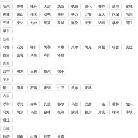
江讨
哈尔
伊春
牡丹
大庆
鸡西
鹤岗
绥化
齐齐
黑河
富锦
债公
滨
江
哈尔
虎林
密山
佳木
双鸭
海林
铁力
北安
五大
阿城
尚志
司
斯
山
连池
五常
安达
七台
绥芬
双城
海伦
宁安
讷河
穆棱
同江
河
河
肇东
新疆
讨债
乌鲁
石河
喀什
阿勒
阜康
库尔
阿克
阿拉
哈密
克拉
公司
木齐
子
泰
勒
苏
尔
玛依
昌吉
奎屯
米泉
和田
塔城
青海
讨债
西宁
海东
玉树
格尔
德令
公司
木
哈
宁夏
讨债
银川
固原
石嘴
青铜
中卫
吴忠
灵武
公司
山
峡
内蒙
古讨
呼和
呼伦
赤峰
扎兰
鄂尔
乌兰
巴彦
二连
霍林
包头
债公
浩特
贝尔
屯
多斯
察布
淖尔
浩特
郭勒
乌海
阿尔
乌兰
锡林
根河
满洲
额尔
牙克
临河
丰镇
司
山
浩特
浩特
里
古纳
石
通辽
西藏
讨债
拉萨
那曲
山南
林芝
昌都