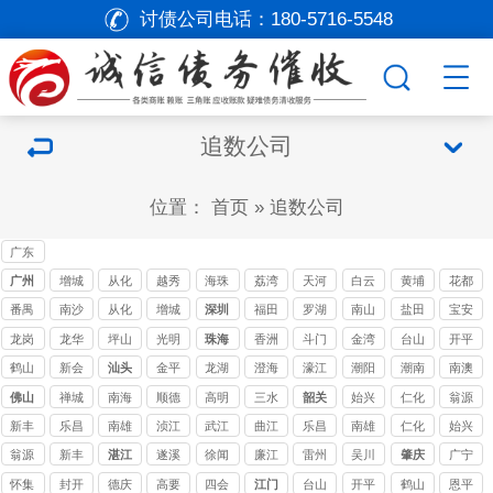
讨债公司电话：
180-5716-5548
追数公司
位置：
首页
»
追数公司
广东
讨债
广州
增城
从化
越秀
海珠
荔湾
天河
白云
黄埔
花都
公司
讨债
区讨
区讨
区讨
区讨
区讨
区讨
区讨
番禺
南沙
从化
增城
深圳
福田
罗湖
南山
盐田
宝安
公司
债公
债公
债公
债公
债公
债公
债公
区讨
区讨
区讨
区讨
区要
区要
区要
区要
区要
龙岗
龙华
坪山
光明
珠海
香洲
斗门
金湾
台山
开平
司
司
司
司
司
司
司
债公
债公
债公
债公
债公
债公
债公
债公
债公
区要
区要
区要
区要
区讨
区讨
区讨
市讨
市讨
鹤山
新会
汕头
金平
龙湖
澄海
濠江
潮阳
潮南
南澳
司
司
司
司
司
司
司
司
司
债公
债公
债公
债公
债公
债公
债公
债公
债公
市讨
市讨
区讨
区讨
区讨
区讨
区讨
区讨
县讨
佛山
禅城
南海
顺德
高明
三水
韶关
始兴
仁化
翁源
司
司
司
司
司
司
司
司
司
债公
债公
债公
债公
债公
债公
债公
债公
债公
讨债
区讨
区讨
区讨
区讨
区讨
新丰
乐昌
南雄
浈江
武江
曲江
乐昌
南雄
仁化
始兴
司
司
司
司
司
司
司
司
司
公司
债公
债公
债公
债公
债公
区讨
区讨
区讨
市讨
市讨
县讨
县讨
翁源
新丰
湛江
遂溪
徐闻
廉江
雷州
吴川
肇庆
广宁
司
司
司
司
司
债公
债公
债公
债公
债公
债公
债公
县讨
县讨
怀集
封开
德庆
高要
四会
江门
台山
开平
鹤山
恩平