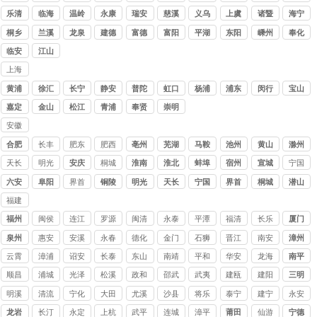
乐清
临海
温岭
永康
瑞安
慈溪
义乌
上虞
诸暨
海宁
桐乡
兰溪
龙泉
建德
富德
富阳
平湖
东阳
嵊州
奉化
临安
江山
上海
讨债
黄浦
徐汇
长宁
静安
普陀
虹口
杨浦
浦东
闵行
宝山
公司
嘉定
金山
松江
青浦
奉贤
崇明
安徽
讨债
合肥
长丰
肥东
肥西
亳州
芜湖
马鞍
池州
黄山
滁州
公司
山
天长
明光
安庆
桐城
淮南
淮北
蚌埠
宿州
宣城
宁国
六安
阜阳
界首
铜陵
明光
天长
宁国
界首
桐城
潜山
福建
讨债
福州
闽侯
连江
罗源
闽清
永泰
平潭
福清
长乐
厦门
公司
泉州
惠安
安溪
永春
德化
金门
石狮
晋江
南安
漳州
云霄
漳浦
诏安
长泰
东山
南靖
平和
华安
龙海
南平
顺昌
浦城
光泽
松溪
政和
邵武
武夷
建瓯
建阳
三明
山
明溪
清流
宁化
大田
尤溪
沙县
将乐
泰宁
建宁
永安
龙岩
长汀
永定
上杭
武平
连城
漳平
莆田
仙游
宁德