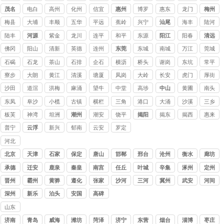
司
司
司
司
司
司
司
债公
债公
茂名
电白
高州
化州
信宜
惠州
博罗
惠东
龙门
梅州
司
司
梅县
大埔
丰顺
五华
平远
蕉岭
兴宁
汕尾
海丰
陆河
陆丰
河源
紫金
龙川
连平
和平
东源
阳江
阳春
清远
佛冈
阳山
清新
英德
连州
东莞
东城
南城
万江
莞城
讨债
街道
街道
街道
街道
石碣
石龙
茶山
石排
企石
横沥
桥头
谢岗
东坑
常平
公司
讨债
讨债
讨债
讨债
镇讨
镇讨
镇讨
镇讨
镇讨
镇讨
镇讨
镇讨
镇讨
镇讨
寮步
大朗
黄江
清溪
塘厦
凤岗
大岭
长安
虎门
厚街
公司
公司
公司
公司
债公
债公
债公
债公
债公
债公
债公
债公
债公
债公
镇讨
镇讨
镇讨
镇讨
镇讨
镇讨
山镇
镇讨
镇讨
镇讨
沙田
道滘
洪梅
麻涌
望牛
中堂
高埗
中山
黄圃
南头
司
司
司
司
司
司
司
司
司
司
债公
债公
债公
债公
债公
债公
讨债
债公
债公
债公
镇讨
镇讨
镇讨
镇讨
墩镇
镇讨
镇讨
镇讨
镇讨
东凤
阜沙
小榄
古镇
横栏
三角
港口
大涌
沙溪
三乡
司
司
司
司
司
司
公司
司
司
司
债公
债公
债公
债公
讨债
债公
债公
债公
债公
镇讨
镇讨
镇讨
镇讨
镇讨
镇讨
镇讨
镇讨
镇讨
镇讨
板芙
神湾
坦洲
潮州
潮安
饶平
揭阳
揭东
揭西
惠来
司
司
司
司
公司
司
司
司
司
债公
债公
债公
债公
债公
债公
债公
债公
债公
债公
镇讨
镇讨
镇讨
普宁
云浮
新兴
郁南
云安
罗定
司
司
司
司
司
司
司
司
司
司
债公
债公
债公
河北
司
司
司
讨债
北京
天津
石家
保定
唐山
邯郸
邢台
沧州
衡水
廊坊
公司
讨债
讨债
庄
承德
迁安
鹿泉
秦皇
南宫
任丘
叶城
辛集
涿州
定州
公司
公司
岛
晋州
霸州
黄骅
遵化
张家
沙河
三河
冀州
武安
河间
口
深州
新乐
泊头
安国
高碑
店
山东
讨债
济南
青岛
威海
潍坊
菏泽
济宁
东营
烟台
淄博
枣庄