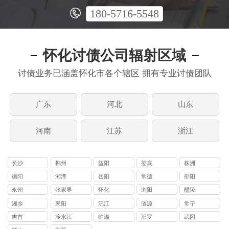
180-5716-5548
怀化讨债公司辐射区域
讨债业务已涵盖怀化市各个辖区 拥有专业讨债团队
广东
河北
山东
河南
江苏
浙江
长沙
郴州
益阳
娄底
株洲
衡阳
湘潭
岳阳
常德
邵阳
永州
张家界
怀化
浏阳
醴陵
湘乡
耒阳
沅江
涟源
常宁
吉首
冷水江
临湘
汨罗
武冈