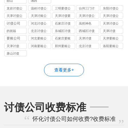
韶山
湘西
龙岩讨债公
温岭讨债公
三明要债公
台州三门讨
东阳讨债公
司
司
司
债公司
司
天津讨债公
天津讨账公
天津讨债要
天津讨债公
天津讨债公
司
司
账公司
司
司
讨债公司
河北讨债公
石家庄讨债
虽然神色
天津讨债公
司
公司
司
的祝福
北京讨债公
东城区讨债
西城区讨债
天津讨债
司
公司
公司
要账公司
河北要账公
石家庄要账
天津讨债
天津要账公
司
公司
司
天津讨债
河南要账公
郑州要账公
北京讨债
洛阳要账公
司
司
司
唐山讨债
查看更多+
讨债公司收费标准
怀化讨债公司如何收费?收费标准