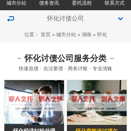
城市分站
债务资讯
委托流程
联系方式
怀化讨债公司
位置：
首页
»
城市分站
»
湖南
»
怀化
怀化讨债公司服务分类
快速追债 · 合法要债 · 商务讨账 · 专业清账
怀化经济纠纷处理
怀化商账追讨清欠