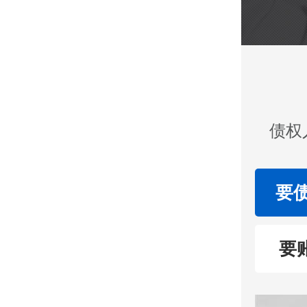
债权
要
要