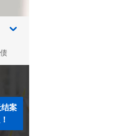
债
天结案
款！