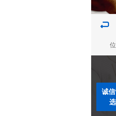
位
诚信
选