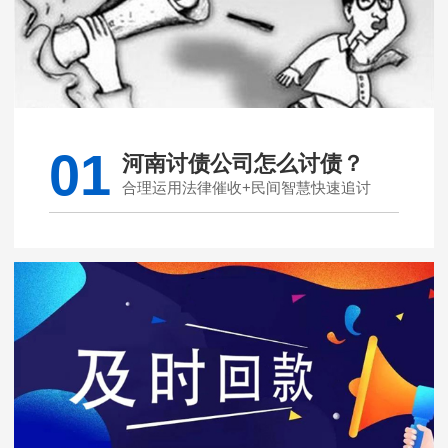
01
河南讨债公司怎么讨债？
合理运用法律催收+民间智慧快速追讨