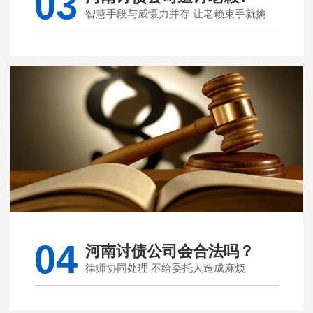
03
智慧手段与威慑力并存 让老赖束手就擒
04
河南讨债公司会合法吗？
律师协同处理 不给委托人造成麻烦