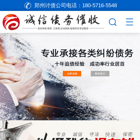
郑州讨债公司电话：
180-5716-5548