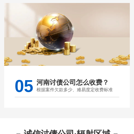
05
河南讨债公司怎么收费？
根据案件欠款多少、难易度定收费标准
诚信讨债公司·辐射区域