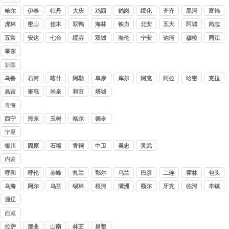
江讨
哈尔
伊春
牡丹
大庆
鸡西
鹤岗
绥化
齐齐
黑河
富锦
债公
滨
江
哈尔
虎林
密山
佳木
双鸭
海林
铁力
北安
五大
阿城
尚志
司
斯
山
连池
五常
安达
七台
绥芬
双城
海伦
宁安
讷河
穆棱
同江
河
河
肇东
新疆
讨债
乌鲁
石河
喀什
阿勒
阜康
库尔
阿克
阿拉
哈密
克拉
公司
木齐
子
泰
勒
苏
尔
玛依
昌吉
奎屯
米泉
和田
塔城
青海
讨债
西宁
海东
玉树
格尔
德令
公司
木
哈
宁夏
讨债
银川
固原
石嘴
青铜
中卫
吴忠
灵武
公司
山
峡
内蒙
古讨
呼和
呼伦
赤峰
扎兰
鄂尔
乌兰
巴彦
二连
霍林
包头
债公
浩特
贝尔
屯
多斯
察布
淖尔
浩特
郭勒
乌海
阿尔
乌兰
锡林
根河
满洲
额尔
牙克
临河
丰镇
司
山
浩特
浩特
里
古纳
石
通辽
西藏
讨债
拉萨
那曲
山南
林芝
昌都