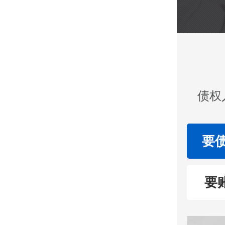
债权
要
要