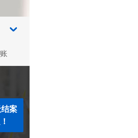
账
天结案
款！