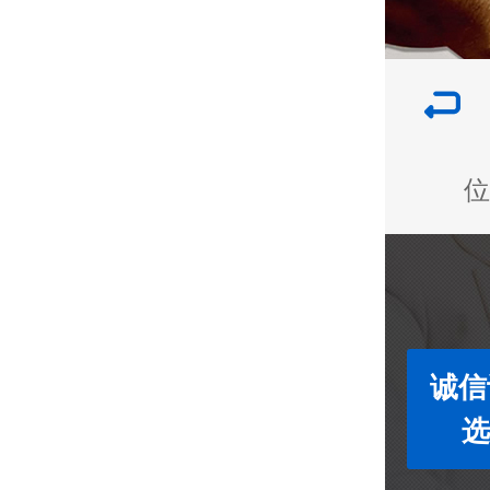
位
诚信
选